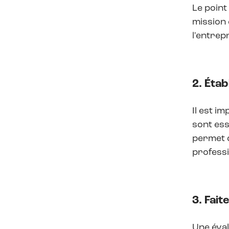
Le point
mission 
l'entrep
2. Éta
Il est i
sont es
permet d
professi
3. Fai
Une éval