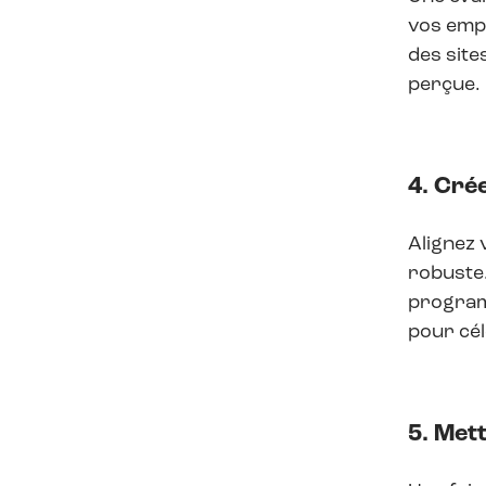
vos empl
des site
perçue.
4. Cré
Alignez 
robuste.
program
pour cél
5. Met