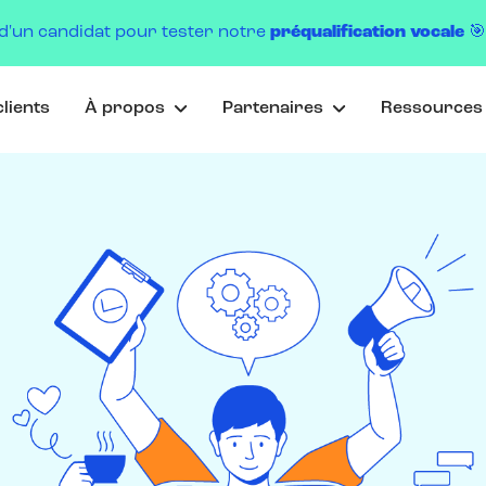
d'un candidat pour tester notre
préqualification vocale

lients
À propos
Partenaires
Ressource