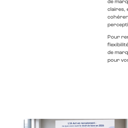
de marqu
claires,
cohérent
percepti
Pour ren
flexibil
de marqu
pour vos