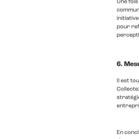
Une fois
communic
initiati
pour ref
percepti
6. Mes
Il est t
Collecte
stratégi
entrepr
En concl