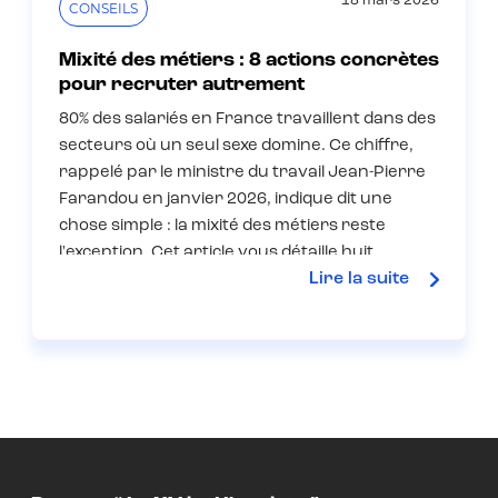
18 mars 2026
CONSEILS
Mixité des métiers : 8 actions concrètes
pour recruter autrement
80% des salariés en France travaillent dans des
secteurs où un seul sexe domine. Ce chiffre,
rappelé par le ministre du travail Jean-Pierre
Farandou en janvier 2026, indique dit une
chose simple : la mixité des métiers reste
l'exception. Cet article vous détaille huit
Lire la suite
actions, que vous soyez une école, un
recruteur, ou que vous cherchiez à faire
bouger la culture interne de votre
organisation.