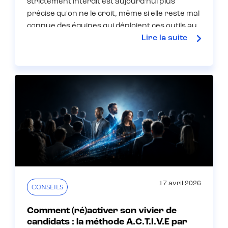
strictement interdit est aujourd'hui plus
précise qu'on ne le croit, même si elle reste mal
connue des équipes qui déploient ces outils au
Lire la suite
quotidien. Voici ce que vous devez savoir, dans
l'ordre où cela vous concerne.
17 avril 2026
CONSEILS
Comment (ré)activer son vivier de
candidats : la méthode A.C.T.I.V.E par