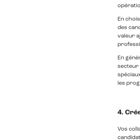
opératio
En chois
des cand
valeur a
professi
En génér
secteur 
spéciaux
les prog
4. Cré
Vos coll
candida