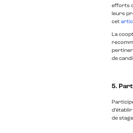
efforts 
leurs pr
cet
artic
La coopt
recomma
pertine
de candi
5. Par
Partici
d’établi
de stage