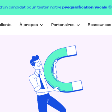
d'un candidat pour tester notre
préqualification vocale

lients
À propos
Partenaires
Ressource