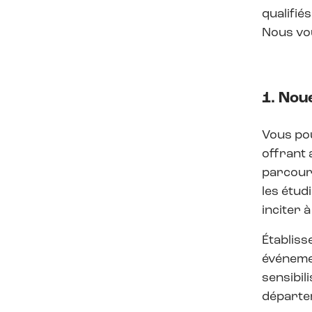
qualifié
Nous vou
1. Nou
Vous pou
offrant 
parcours
les étud
inciter 
Établiss
événeme
sensibil
départe