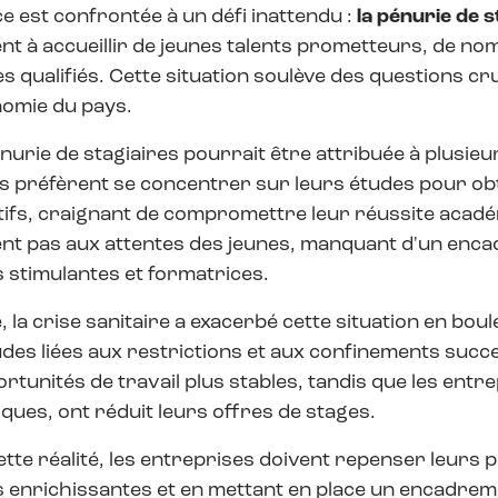
e est confrontée à un défi inattendu :
la pénurie de s
t à accueillir de jeunes talents prometteurs, de no
es qualifiés. Cette situation soulève des questions cr
nomie du pays.
nurie de stagiaires pourrait être attribuée à plusie
s préfèrent se concentrer sur leurs études pour obt
ifs, craignant de compromettre leur réussite académ
nt pas aux attentes des jeunes, manquant d'un enc
 stimulantes et formatrices.
, la crise sanitaire a exacerbé cette situation en bou
udes liées aux restrictions et aux confinements succes
rtunités de travail plus stables, tandis que les entr
ues, ont réduit leurs offres de stages.
ette réalité, les entreprises doivent repenser leur
 enrichissantes et en mettant en place un encadreme