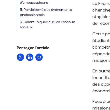
d’ambassadeurs
La Franc
5. Participer à des événements
cherchen
professionnels
stagiair
6. Communiquer sur les réseaux
de l'éco
sociaux
Cette pé
étudiant
compétit
Partager l'article
réponde
missions
En outre
incertit
des oppo
économiq
Face à c
missions