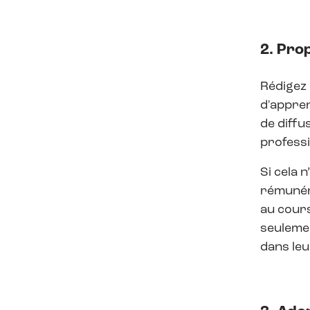
2. Pro
Rédigez 
d'appren
de diffu
professi
Si cela 
rémunéré
au cours
seulemen
dans leu