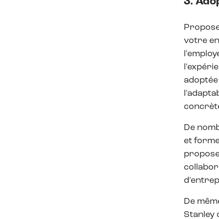
3. Ado
Propose
votre en
l'employ
l'expéri
adoptée 
l'adapta
concrète
De nomb
et forme
proposen
collabor
d'entrep
De même,
Stanley 