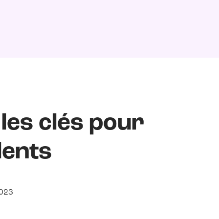
 les clés pour
lents
023