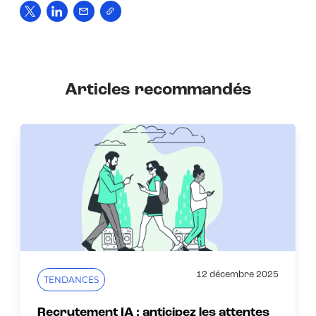
Articles recommandés
12 décembre 2025
TENDANCES
Recrutement IA : anticipez les attentes