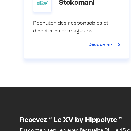
Stokomani
Recruter des responsables et
directeurs de magasins
Découvrir
Recevez “ Le XV by Hippolyte ”
Du contenu en lien avec l'actualité RH, le 15