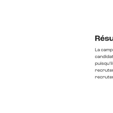
Résu
La campa
candidat
puisqu’i
recrutem
recruter