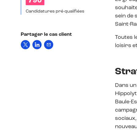
790
souhaite
Candidatures pré-qualifiées
sein de 
Saint-Ra
Partager le cas client
Toutes l
loisirs e
Stra
Dans un 
Hippolyt
Baule-Es
campagne
sociaux,
nouveaux