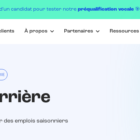
d'un candidat pour tester notre
préqualification vocale

lients
À propos
Partenaires
Ressource
IE
rrière
r des emplois saisonniers