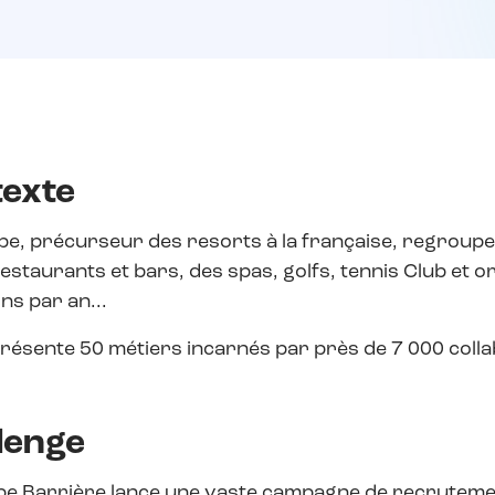
exte
e, précurseur des resorts à la française, regroupe 3
estaurants et bars, des spas, golfs, tennis Club et o
ns par an...
résente 50 métiers incarnés par près de 7 000 collab
lenge
e Barrière lance une vaste campagne de recrutement