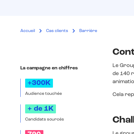
Accueil
Cas clients
Barrière
Cont
Le Group
La campagne en chiffres
de 140 r
animatio
+300K
Audience touchée
Cela rep
+ de 1K
Chal
Candidats sourcés
Le group